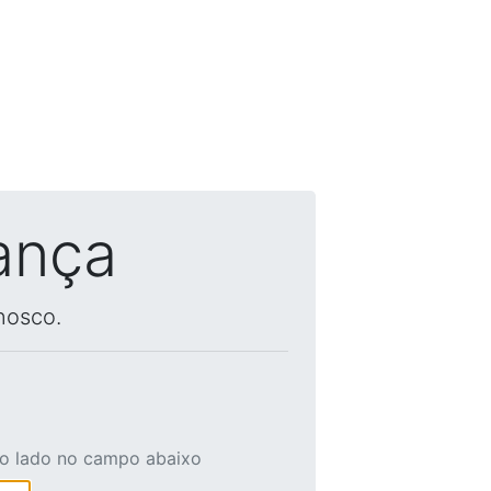
ança
nosco.
ao lado no campo abaixo