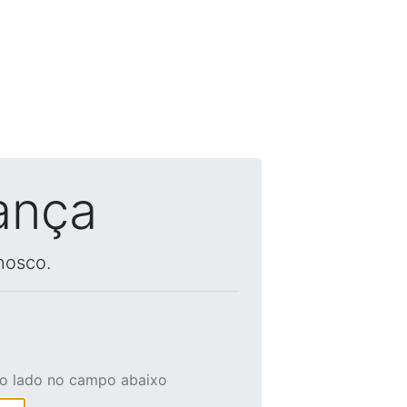
ança
nosco.
ao lado no campo abaixo