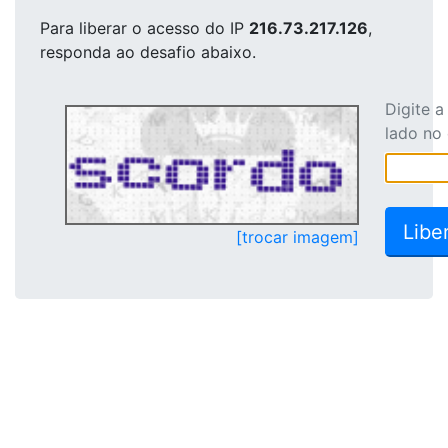
Para liberar o acesso
do IP
216.73.217.126
,
responda ao desafio abaixo.
Digite 
lado no
[trocar imagem]