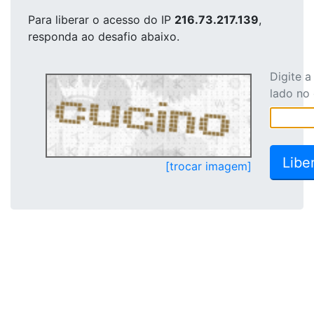
Para liberar o acesso
do IP
216.73.217.139
,
responda ao desafio abaixo.
Digite 
lado no
[trocar imagem]