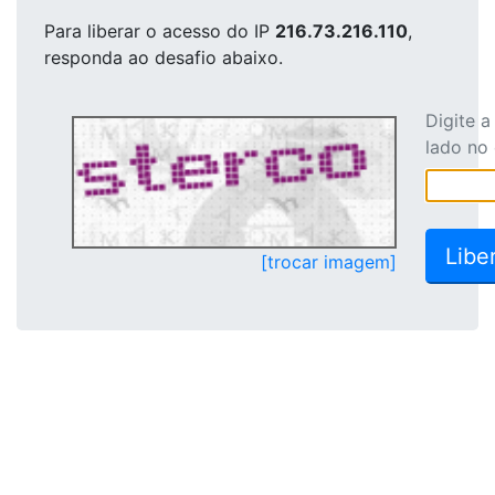
Para liberar o acesso
do IP
216.73.216.110
,
responda ao desafio abaixo.
Digite 
lado no
[trocar imagem]