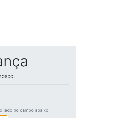
ança
nosco.
ao lado no campo abaixo