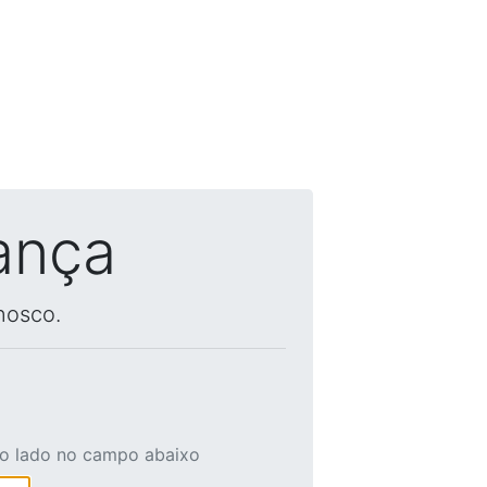
ança
nosco.
ao lado no campo abaixo