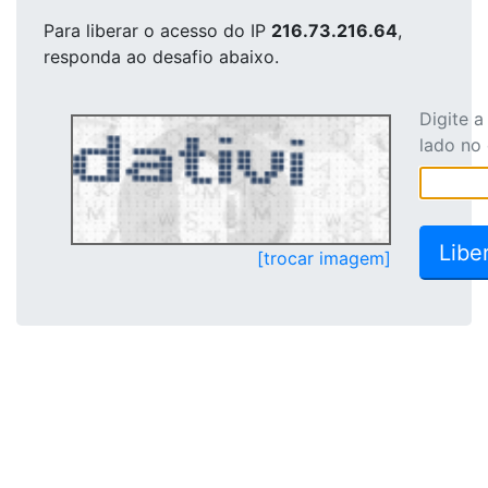
Para liberar o acesso
do IP
216.73.216.64
,
responda ao desafio abaixo.
Digite 
lado no
[trocar imagem]