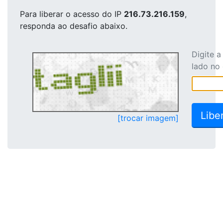
Para liberar o acesso
do IP
216.73.216.159
,
responda ao desafio abaixo.
Digite 
lado no
[trocar imagem]