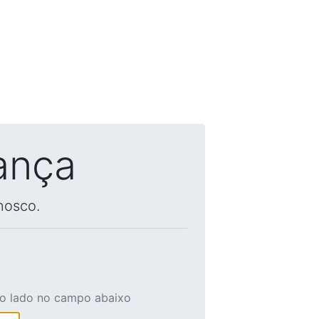
ança
nosco.
ao lado no campo abaixo